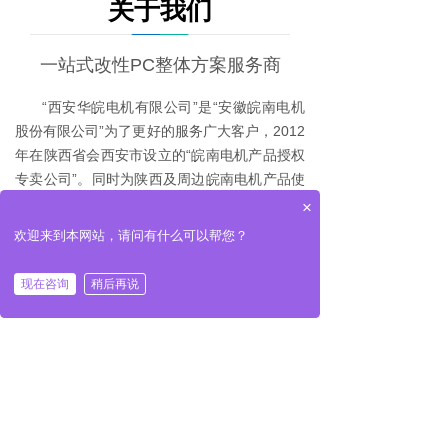
关于我们
次晃电过程中均能正确动作。
一站式改性PC整体方案服务商
“西安华皖电机有限公司”是“安徽皖南电机
股份有限公司”为了更好的服务广大客户，2012
年在陕西省会西安市设立的“皖南电机产品授权
专卖公司”。同时为陕西及周边皖南电机产品使
用的客户，提供售前、售中和售后服务。
×
安徽皖南电机股份有限公司始建于1958
欢迎来到本网站，请问有什么可以帮您？
年，原名“皖南电机厂”，2002年改制为民营股
份制企业。近60年来，皖南电机一直以振兴民
现在咨询
稍后再说
낀
넙
뀵
끅
族工业、打造民族品牌为己任，专注于电机的
首页
关于我们
产品中心
热线电话
研发、生产和销售，致力于培育核心竞争优
势，产品性能、质量达到国际同类先进水平。
多年来，皖南电机规模及综合经济效益指数一
直保持在全国同行业前列。