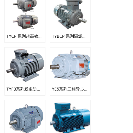
TYCP 系列超高效率三相变频永磁同步电动机
TYBCP 系列隔爆型永磁同步电动机
TYFB系列粉尘防爆型永磁同步电动机
YE5系列三相异步电动机